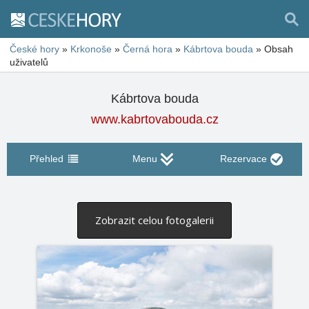
České hory
»
Krkonoše
»
Černá hora
»
Kábrtova bouda
»
Obsah
uživatelů
Kábrtova bouda
www.kabrtovabouda.cz
Přehled
Menu
Rezervace
Zobrazit celou fotogalerii