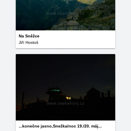
Na Sněžce
Jiří Hostoš
...konečne jasno,Snežka/noc 19./20. máj...