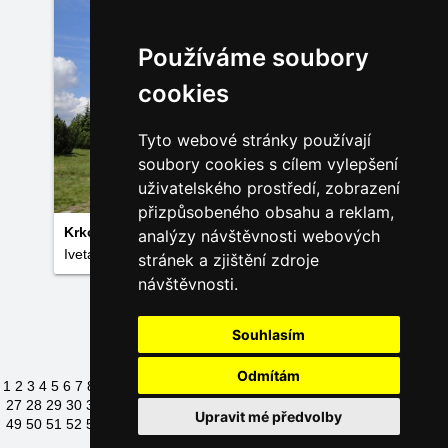
Používáme soubory
cookies
Tyto webové stránky používají
soubory cookies s cílem vylepšení
uživatelského prostředí, zobrazení
přizpůsobeného obsahu a reklam,
Krkonoše- Sněžka
analýzy návštěvnosti webových
Iveta Pištěláková
stránek a zjištění zdroje
návštěvnosti.
Načíst další fotky
Souhlasím
Odmítám
1
2
3
4
5
6
7
8
9
10
11
12
13
14
15
16
17
18
19
20
21
22
23
24
25
26
27
28
29
30
31
32
33
34
35
36
37
38
39
40
41
42
43
44
45
46
47
48
Upravit mé předvolby
49
50
51
52
53
54
55
56
57
58
59
60
61
62
63
64
65
66
67
68
69
70
71
72
73
74
75
76
77
78