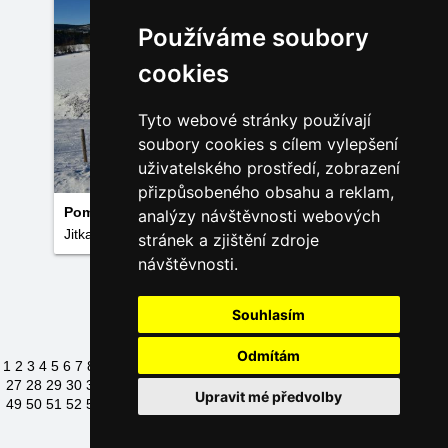
Používáme soubory
cookies
Tyto webové stránky používají
soubory cookies s cílem vylepšení
uživatelského prostředí, zobrazení
přizpůsobeného obsahu a reklam,
Pomezní boudy
analýzy návštěvnosti webových
Jitka Peterková
stránek a zjištění zdroje
návštěvnosti.
Načíst další fotky
Souhlasím
Odmítám
1
2
3
4
5
6
7
8
9
10
11
12
13
14
15
16
17
18
19
20
21
22
23
24
25
26
27
28
29
30
31
32
33
34
35
36
37
38
39
40
41
42
43
44
45
46
47
48
Upravit mé předvolby
49
50
51
52
53
54
55
56
57
58
59
60
61
62
63
64
65
66
67
68
69
70
71
72
73
74
75
76
77
78