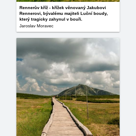
Rennerův kříž - křížek věnovaný Jakubovi
Rennerovi, bývalému majiteli Luční boudy,
který tragicky zahynul v bouři.
Jaroslav Moravec