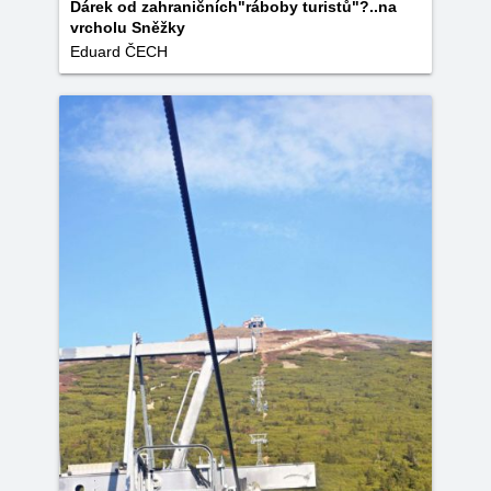
Dárek od zahraničních"ráboby turistů"?..na
vrcholu Sněžky
Eduard ČECH