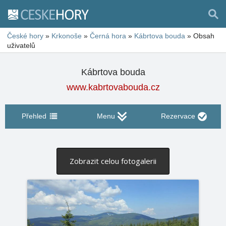
České hory
»
Krkonoše
»
Černá hora
»
Kábrtova bouda
»
Obsah
uživatelů
Kábrtova bouda
www.kabrtovabouda.cz
Přehled
Menu
Rezervace
Zobrazit celou fotogalerii