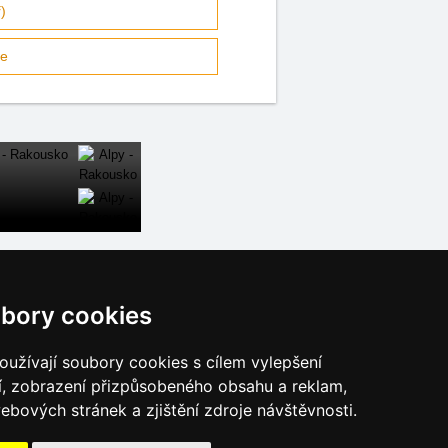
)
še
onoše
Osobní údaje
bory cookies
Cookies
užívají soubory cookies s cílem vylepšení
í, zobrazení přizpůsobeného obsahu a reklam,
ebových stránek a zjištění zdroje návštěvnosti.