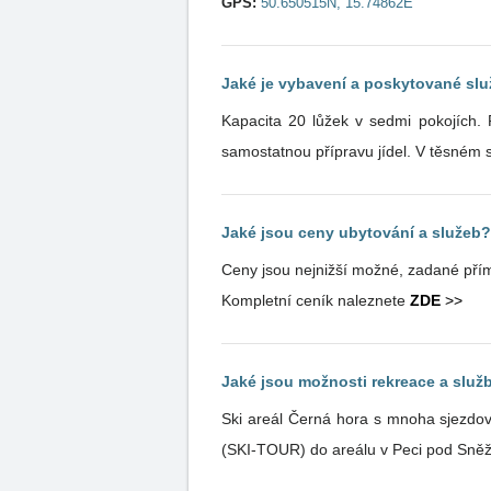
GPS:
50.650515N, 15.74862E
Jaké je vybavení a poskytované sl
Kapacita 20 lůžek v sedmi pokojích.
samostatnou přípravu jídel. V těsném 
Jaké jsou ceny ubytování a služeb?
Ceny jsou nejnižší možné, zadané přím
Kompletní ceník naleznete
ZDE
>>
Jaké jsou možnosti rekreace a služb
Ski areál Černá hora s mnoha sjezdov