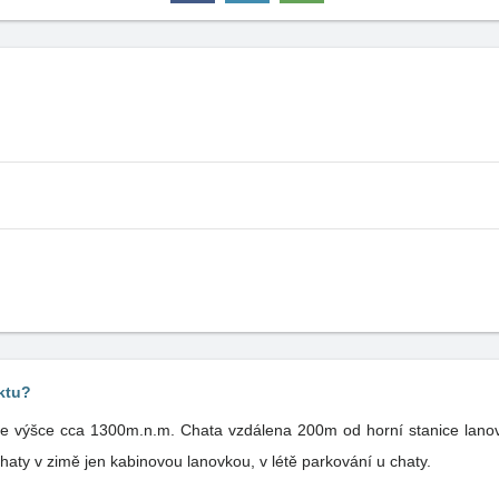
ktu?
e výšce cca 1300m.n.m. Chata vzdálena 200m od horní stanice lanov
aty v zimě jen kabinovou lanovkou, v létě parkování u chaty.