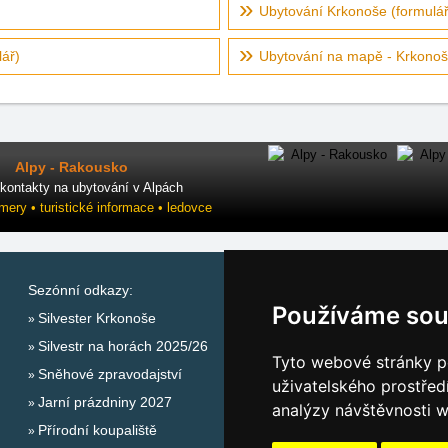
Ubytování Krkonoše (formulář
ář)
Ubytování na mapě - Krkono
Alpy - Rakousko
kontakty na ubytování v Alpách
mery • turistické informace • ledovce
Sezónní odkazy:
Katalog ubytování Krk
Používáme sou
Silvester Krkonoše
Lastminute Krkonoše
Silvestr na horách 2025/26
Počasí na horách
Tyto webové stránky po
Sněhové zpravodajství
uživatelského prostřed
Jarní prázdniny 2027
analýzy návštěvnosti w
Přírodní koupaliště