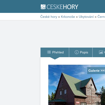
České hory
»
Krkonoše
»
Ubytování
»
Čern
Přehled
Popis
Galerie >>