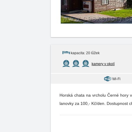
kapacita: 20 lůžek
kamery v okolí
Wi-Fi
Horská chata na vrcholu Černé hory v
lanovky za 100,- Kč/den. Dostupnost ch