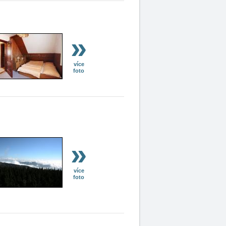
»
více
foto
»
více
foto