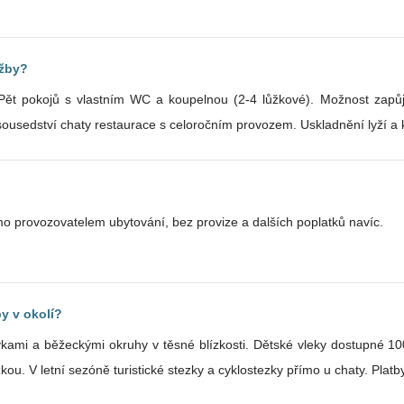
užby?
 Pět pokojů s vlastním WC a koupelnou (2-4 lůžkové). Možnost zapůj
sousedství chaty restaurace s celoročním provozem. Uskladnění lyží a k
o provozovatelem ubytování, bez provize a dalších poplatků navíc.
y v okolí?
kami a běžeckými okruhy v těsné blízkosti. Dětské vleky dostupné 1
(SKI-TOUR) do areálu v Peci pod Sněžkou. V letní sezóně turistické stezky a cyklostezky přímo u ch