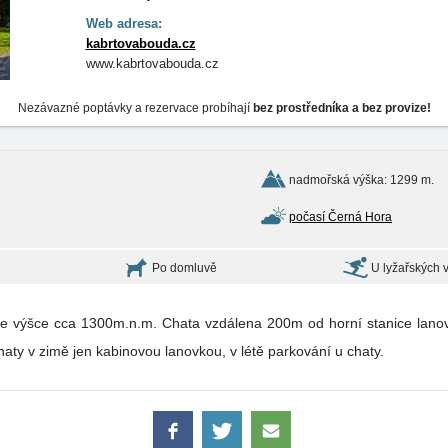
Web adresa:
kabrtovabouda.cz
www.kabrtovabouda.cz
Nezávazné poptávky a rezervace probíhají
bez prostředníka a bez provize!
nadmořská výška: 1299 m.
počasí Černá Hora
Po domluvě
U lyžařských 
e výšce cca 1300m.n.m. Chata vzdálena 200m od horní stanice lanov
aty v zimě jen kabinovou lanovkou, v létě parkování u chaty.