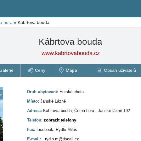
á hora
»
Kábrtova bouda
Kábrtova bouda
www.kabrtovabouda.cz
Galerie
Ceny
Mapa
Obsah uživatelů
Druh ubytování:
Horská chata
>
Místo:
Janské Lázně
Adresa:
Kábrtova bouda, Černá hora - Janské lázně 192
Telefon:
zobrazit telefony
Fax:
facebook: Rydlo Miloš
E-mail:
rydlo.m@tiscali.cz