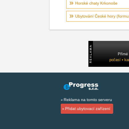
Horské chaty Krkonoše
Ubytování České hory (formul
Přímé 
počasí • ka
Reklama na tomto serveru
Přidat ubytovací zařízení