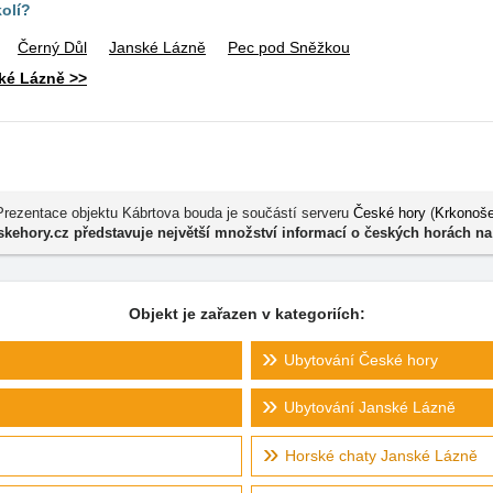
kolí?
Černý Důl
Janské Lázně
Pec pod Sněžkou
ké Lázně >>
Prezentace objektu Kábrtova bouda je součástí serveru
České hory
(
Krkonoš
kehory.cz představuje největší množství informací o českých horách na
Objekt je zařazen v kategoriích:
Ubytování České hory
Ubytování Janské Lázně
Horské chaty Janské Lázně