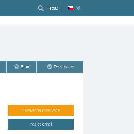
Hledat
Email
Rezervace
Nezávazná rezervace
Poslat email